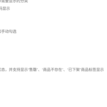
择需要显示的分类
码显示
和手动勾选
，并支持显示‘售罄’、‘商品不存在’、‘已下架’商品标签显示