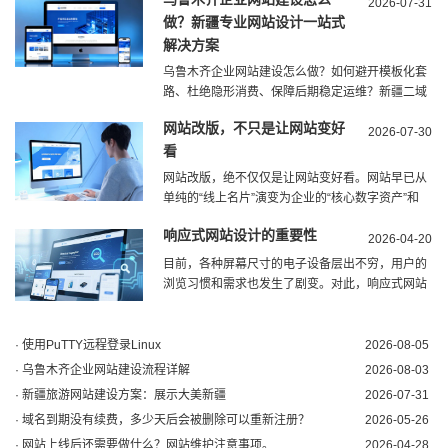
站建好就一劳永逸，殊不知长期闲置、无人维护的
2026-07-31
做？新疆专业网站设计一站式
企业网站，正在......
解决方案
乌鲁木齐企业网站建设怎么做？如何避开模板化套
路、杜绝隐形消费、保障后期稳定运维？新疆二域
信息技术有限公司（官网：www.xjcncn.com）深
网站改版，不只是让网站变好
耕新疆本地信息化建设近20年，专注乌鲁木齐企
2026-07-30
看
业......
网站改版，绝不仅仅是让网站变好看。网站早已从
单纯的“线上名片”演变为企业的“核心数字资产”和
“业务入口”。一次成功的改版，必须是一场兼顾界
响应式网站设计的重要性
面、功能、SEO与AI搜索（GEO）的系统性重
2026-04-20
构。...
目前，各种屏幕尺寸的电子设备层出不穷，用户的
浏览习惯和需求也发生了剧变。对此，响应式网站
设计​应运而生，它不仅解决了不同设备间的兼容问
题，还能为用户带来更加流畅的浏览体验。响应式
网站为什么重......
· 使用PuTTY远程登录Linux
2026-08-05
· 乌鲁木齐企业网站建设流程详解
2026-08-03
· 新疆旅游网站建设方案：展示大美新疆
2026-07-31
· 域名到期没有续费，多少天后会被删除可以重新注册？
2026-05-26
· 网站上线后还需要做什么？网站维护注意事项。
2026-04-28