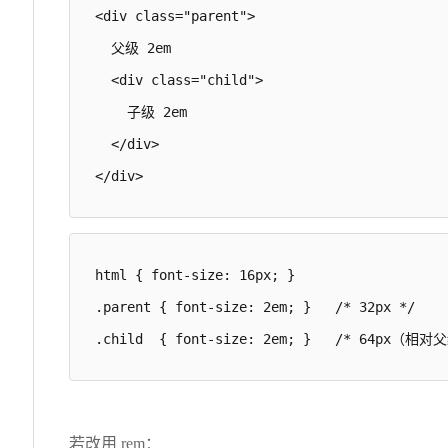
<div class="parent">

  父级 2em

  <div class="child">

    子级 2em

  </div>

</div>
html { font-size: 16px; }

.parent { font-size: 2em; }   /* 32px */

.child  { font-size: 2em; }   /* 64px（相对
若改用 rem：