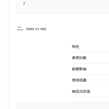
}
二、rem vs em