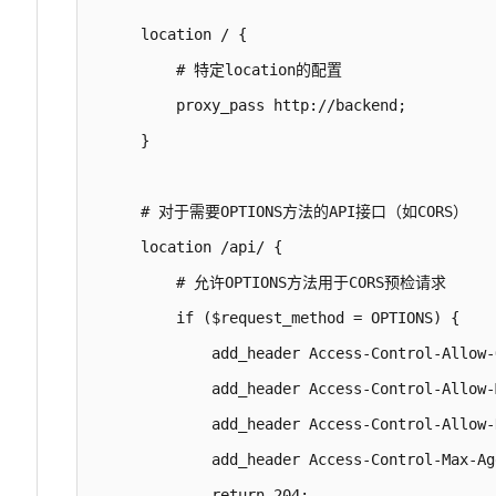
    location / {

        # 特定location的配置

        proxy_pass http://backend;

    }

    # 对于需要OPTIONS方法的API接口（如CORS）

    location /api/ {

        # 允许OPTIONS方法用于CORS预检请求

        if ($request_method = OPTIONS) {

            add_header Access-Control-Allow-
            add_header Access-Control-Allow-
            add_header Access-Control-Allow-
            add_header Access-Control-Max-Ag
            return 204;
