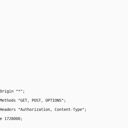
Origin "*";

Methods "GET, POST, OPTIONS";

Headers "Authorization, Content-Type";

e 1728000;
