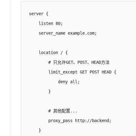
server {

    listen 80;

    server_name example.com;

    location / {

        # 只允许GET、POST、HEAD方法

        limit_except GET POST HEAD {

            deny all;

        }

        # 其他配置...

        proxy_pass http://backend;

    }
