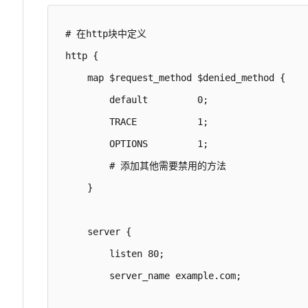
# 在http块中定义

http {

    map $request_method $denied_method {

        default         0;

        TRACE           1;

        OPTIONS         1;

        # 添加其他需要禁用的方法

    }

    server {

        listen 80;

        server_name example.com;
