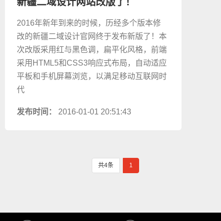
新疆二域设计网站改版了！
2016年新年到来的时候，历经多个版本修
改的新疆二域设计官网终于发布新版了！本
次改版采用红与黑色调，扁平化风格，前端
采用HTML5和CSS3响应式布局，自动适应
平板和手机屏幕浏览，以满足移动互联网时
代
发布时间：
2016-01-01 20:51:43
共4条
1